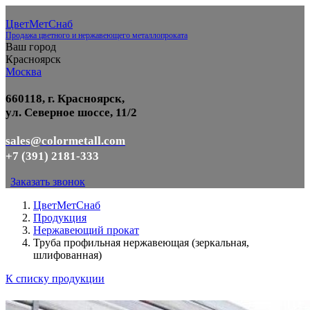
ЦветМетСнаб
Продажа цветного и нержавеющего металлопроката
Ваш город
Красноярск
Москва
660118, г. Красноярск,
ул. Северное шоссе, 11/2
sales@colormetall.com
+7 (391) 2181-333
Заказать звонок
ЦветМетСнаб
Продукция
Нержавеющий прокат
Труба профильная нержавеющая (зеркальная,
шлифованная)
К списку продукции