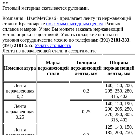
мм.
Готовый материал скатывается рулонами.
Компания «ЦветМетСнаб» предлагает ленту из нержавеющей
стали в Красноярске
по самым выгодным ценам
. Разных
сплавов и марок. У нас Вы можете заказать нержавеющий
металлопрокат с доставкой. Узнать складские остатки и
условия сотрудничества можно по телефонам:
(391) 2181-333,
(391) 2181-555
.
Узнать стоимость
Лента из нержавеющей стали в ассортименте.
Марка
Толщина
Ширина
Номенклатура
нержавеющей
нержавеющей
нержавеющей
стали
ленты, мм
ленты, мм
Лента
140, 150, 200,
нержавеющая
0,2
205, 250, 280,
0,2
315, 402
140, 150, 190,
Лента
200, 205, 250,
нержавеющая
0,25
270, 280, 305,
0,25
315, 402
125, 140, 150,
Лента
185, 200, 250,