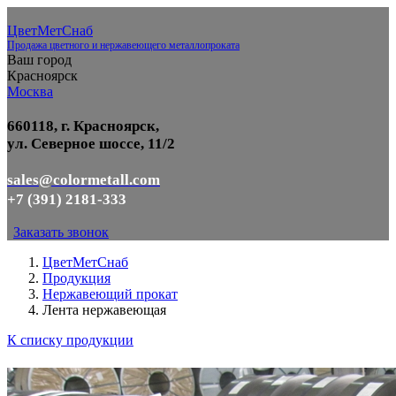
ЦветМетСнаб
Продажа цветного и нержавеющего металлопроката
Ваш город
Красноярск
Москва
660118, г. Красноярск,
ул. Северное шоссе, 11/2
sales@colormetall.com
+7 (391) 2181-333
Заказать звонок
ЦветМетСнаб
Продукция
Нержавеющий прокат
Лента нержавеющая
К списку продукции