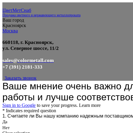
ЦветМетСнаб
Продажа цветного и нержавеющего металлопроката
Ваш город
Красноярск
Москва
660118, г. Красноярск,
ул. Северное шоссе, 11/2
sales@colormetall.com
+7 (391) 2181-333
Заказать звонок