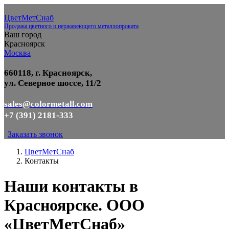
ЦветМетСнаб
Продажа цветного и нержавеющего металлопроката
Ваш город
Красноярск
Москва
660118, г. Красноярск,
ул. Северное шоссе, 11/2
sales@colormetall.com
+7 (391) 2181-333
Заказать звонок
ЦветМетСнаб
Контакты
Наши контакты в
Красноярске. ООО
«ЦветМетСнаб»