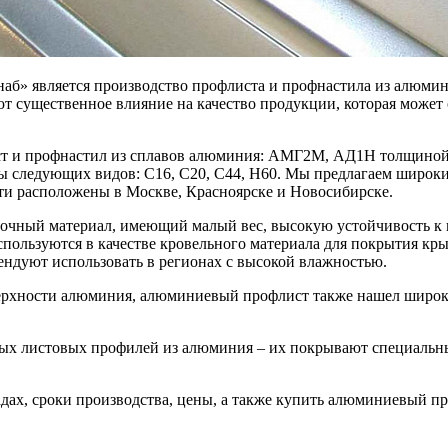
б» является производство профлиста и профнастила из алюмин
ают существенное влияние на качество продукции, которая мож
т и профнастил из сплавов алюминия: АМГ2М, АД1Н толщиной ли
 следующих видов: С16, С20, С44, Н60. Мы предлагаем широк
и расположены в Москве, Красноярске и Новосибирске.
очный материал, имеющий малый вес, высокую устойчивость к 
ользуются в качестве кровельного материала для покрытия кры
ндуют использовать в регионах с высокой влажностью.
оверхности алюминия, алюминиевый профлист также нашел широ
чных листовых профилей из алюминия – их покрывают специал
х, сроки производства, цены, а также купить алюминиевый пр