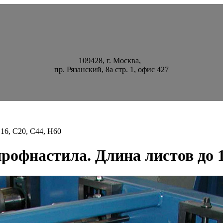
109428, г. Москва,
пр. Рязанский, 8а стр. 1, офис 427
6, С20, С44, Н60
рофнастила. Длина листов до 