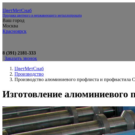
ЦветМетСнаб
Продажа цветного и нержавеющего металлопроката
Ваш город
Москва
Красноярск
8 (391) 2181-333
Заказать звонок
ЦветМетСнаб
Производство
Производство алюминиевого профлиста и профнастила С1
Изготовление алюминиевого п