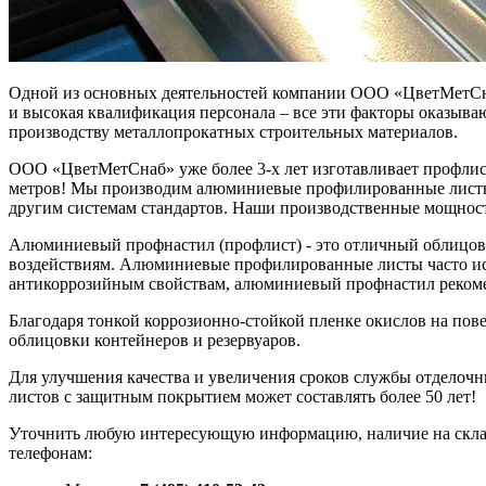
Одной из основных деятельностей компании ООО «ЦветМетСна
и высокая квалификация персонала – все эти факторы оказыв
производству металлопрокатных строительных материалов.
ООО «ЦветМетСнаб» уже более 3-х лет изготавливает профлис
метров! Мы производим алюминиевые профилированные листы
другим системам стандартов. Наши производственные мощност
Алюминиевый профнастил (профлист) - это отличный облицов
воздействиям. Алюминиевые профилированные листы часто исп
антикоррозийным свойствам, алюминиевый профнастил рекоме
Благодаря тонкой коррозионно-стойкой пленке окислов на п
облицовки контейнеров и резервуаров.
Для улучшения качества и увеличения сроков службы отдело
листов с защитным покрытием может составлять более 50 лет!
Уточнить любую интересующую информацию, наличие на склада
телефонам: