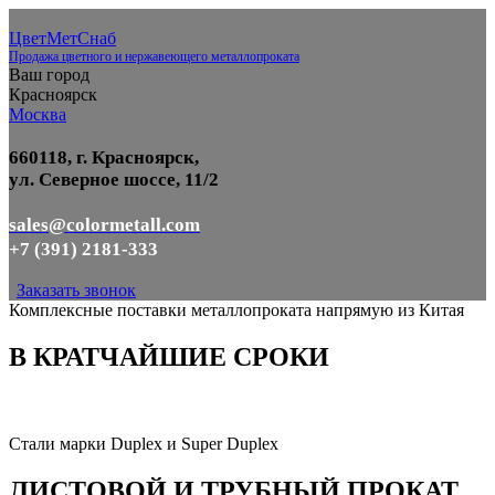
ЦветМетСнаб
Продажа цветного и нержавеющего металлопроката
Ваш город
Красноярск
Москва
660118, г. Красноярск,
ул. Северное шоссе, 11/2
sales@colormetall.com
+7 (391) 2181-333
Заказать звонок
Комплексные поставки металлопроката напрямую из Китая
В КРАТЧАЙШИЕ СРОКИ
Стали марки Duplex и Super Duplex
ЛИСТОВОЙ И ТРУБНЫЙ ПРОКАТ