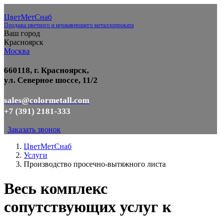
ЦветМетСнаб
Продажа цветного и нержавеющего металлопроката
Ваш город
Красноярск
Москва
660118, г. Красноярск,
ул. Северное шоссе, 11/2
sales@colormetall.com
+7 (391) 2181-333
Заказать звонок
ЦветМетСнаб
Услуги
Производство просечно-вытяжного листа
Весь комплекс
сопутствующих услуг к