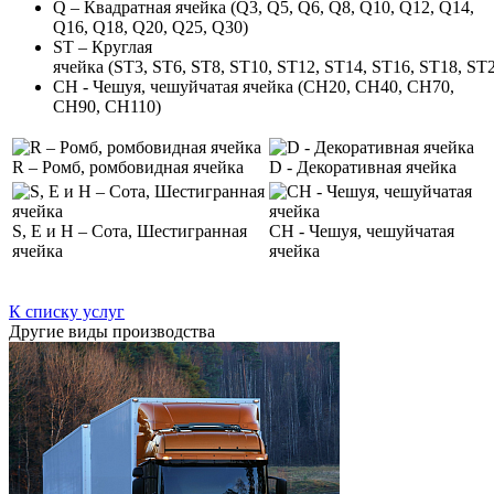
Q – Квадратная ячейка (Q3, Q5, Q6, Q8, Q10, Q12, Q14,
Q16, Q18, Q20, Q25, Q30)
ST – Круглая
ячейка (ST3, ST6, ST8, ST10, ST12, ST14, ST16, ST18, ST
CH - Чешуя, чешуйчатая ячейка (CH20, CH40, CH70,
CH90, CH110)
R – Ромб, ромбовидная ячейка
D - Декоративная ячейка
S, E и H – Сота, Шестигранная
CH - Чешуя, чешуйчатая
ячейка
ячейка
К списку услуг
Другие виды производства