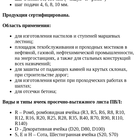
шаг подачи 4, 6, 8, 10 мм.
Продукция сертифицирована.
Область применения:
для изготовления настилов и ступеней маршевых
лестниц;
площадок техобслуживания и проходных мостиков в
нефтяной, газовой, нефтехимической промышленности,
на энергостанциях, а также для стальных конструкций
всех назначений;
для зашиты от падающих камней на крутых склонах,
при строительстве дорог;
для изготовления крепи при проходческих работах в
шахтах;
для отсечки бетона;
Виды и типы ячеек просечно-вытяжного листа ПВЛ:
R – Ромб, ромбовидная ячейка (R3, R5, R6, R8, R10,
R12, R16, R20, R25, R28, R35, R40, R70, R90, R110,
R140)
D - Декоративная ячейка (D20, D80, D100)
S, E и H – Сота, Шестигранная ячейка (S20, S70)