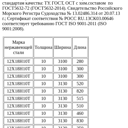
стандартам качества: ТУ, ГОСТ, ОСТ с хим.составом по
ГОСТ5632-72 (ГОСТ5632-2014). Свидетельство Российского
Морского Регистра Судоходства № 13.02486.314 от 20.07.13
г.; Сертификат соответствия № РОСС RU.13СК03.00646
соответствует требованию ГОСТ ISO 9001-2011 (ISO
9001:2008).
Марка
нержавеющей
Толщина
Ширина
Длина
стали
12Х18Н10Т
10
3100
280
12Х18Н10Т
10
3100
300
12Х18Н10Т
10
3100
300
12Х18Н10Т
10
3130
520
12Х18Н10Т
10
3130
820
12Х18Н10Т
10
3130
515
12Х18Н10Т
10
3130
510
12Х18Н10Т
10
3130
460
12Х18Н10Т
10
3130
830