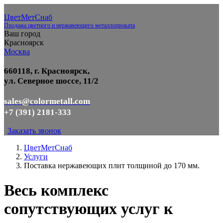
ЦветМетСнаб
Продажа цветного и нержавеющего металлопроката
Ваш город
Красноярск
Москва
660118, г. Красноярск,
ул. Северное шоссе, 11/2
sales@colormetall.com
+7 (391) 2181-333
Заказать звонок
ЦветМетСнаб
Услуги
Поставка нержавеющих плит толщиной до 170 мм.
Весь комплекс
сопутствующих услуг к