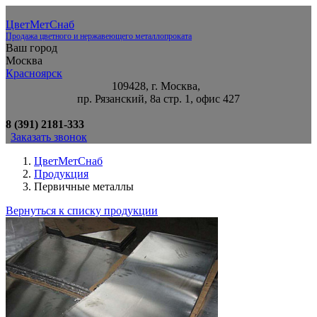
ЦветМетСнаб
Продажа цветного и нержавеющего металлопроката
Ваш город
Москва
Красноярск
109428, г. Москва,
пр. Рязанский, 8а стр. 1, офис 427
8 (391) 2181-333
Заказать звонок
ЦветМетСнаб
Продукция
Первичные металлы
Вернуться к списку продукции