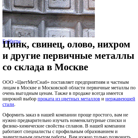
Баббиты
Цинк, свинец, олово, нихром
и другие первичные металлы
со склада в Москве
ООО «ЦветМетСнаб» поставляет предприятиям и частным
лицам в Москве и Московской области первичные металлы по
очень выгодным ценам.
Также в продаже всегда имеется
широкий выбор
проката из цветных металлов
и
нержавеющей
стали
.
Оформить заказ в нашей компании проще простого, вам не
нужно предварительно изучать номенклатурные списки и
физико-химические свойства сплавов. В нашей компании
работают специалисты с профильным образованием и
значительным опытом работы. Вам нужно только позвонить