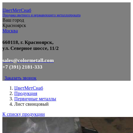
ЦветМетСнаб
Продажа цветного и нержавеющего металлопроката
Ваш город
Красноярск
Москва
660118, г. Красноярск,
ул. Северное шоссе, 11/2
sales@colormetall.com
+7 (391) 2181-333
Заказать звонок
ЦветМетСнаб
Продукция
Первичные металлы
Лист свинцовый
К списку продукции