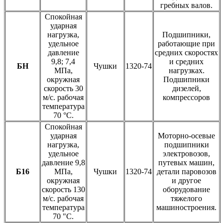
гребных валов.
Спокойная
ударная
нагрузка,
Подшипники,
удельное
работающие при
давление
средних скоростях
9,8; 7,4
и средних
БН
Чушки
1320-74
МПа,
нагрузках.
окружная
Подшипники
скорость 30
дизелей,
м/с. рабочая
компрессоров
температура
70 °С.
Спокойная
ударная
Моторно-осевые
нагрузка,
подшипники
удельное
электровозов,
давление 9,8
путевых машин,
Б16
МПа,
Чушки
1320-74
детали паровозов
окружная
и другое
скорость 130
оборудование
м/с. рабочая
тяжелого
температура
машиностроения.
70 "С.