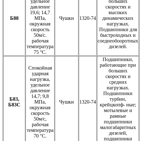
удельное
больших
давление
скоростях и
19,6; 14,7
высоких
Б88
МПа,
Чушки
1320-74
динамических
окружная
нагрузках.
скорость
Подшипники для
50м/с.
быстроходных и
рабочая
соеднеобооротных
температура
дизелей.
75 °С.
Подшипники,
работающие при
Спокойная
больших
ударная
скоростях и
нагрузка,
средних
удельное
нагрузках.
давление
Подшипники
14,7; 9,8
Б83,
турбин,
МПа,
Чушки
1320-74
Б83С
крейцкопф- ные;
окружная
мотылевые и
скорость
рамные
50м/с,
подшипники
рабочая
малогабаритных
температура
дизелей,
70 °С.
подшипники