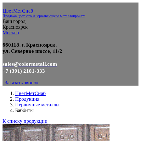
ЦветМетСнаб
Продажа цветного и нержавеющего металлопроката
Ваш город
Красноярск
Москва
660118, г. Красноярск,
ул. Северное шоссе, 11/2
sales@colormetall.com
+7 (391) 2181-333
Заказать звонок
ЦветМетСнаб
Продукция
Первичные металлы
Баббиты
К списку продукции