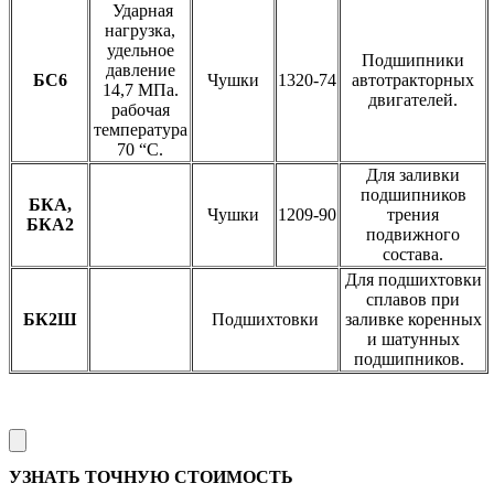
Ударная
нагрузка,
удельное
Подшипники
давление
БС6
Чушки
1320-74
автотракторных
14,7 МПа.
двигателей.
рабочая
температура
70 “С.
Для заливки
подшипников
БКА,
Чушки
1209-90
трения
БКА2
подвижного
состава.
Для подшихтовки
сплавов при
БК2Ш
Подшихтовки
заливке коренных
и шатунных
подшипников.
УЗНАТЬ ТОЧНУЮ СТОИМОСТЬ