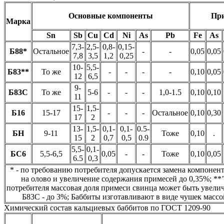
Основные компоненты
При
Марка
Sn
Sb
Cu
Cd
Ni
As
Pb
Fe
As
7,3-
2,5-
0,8-
0,15-
Б88*
Остальное
-
-
0,05
0,05
7,8
3,5
1,2
0,25
10-
5,5-
Б83**
То же
-
-
-
-
0,10
0,05
12
6,5
9-
Б83С
То же
5-6
-
-
-
1,0-1.5
0,10
0,10
11
15-
1,5-
Б16
15-17
-
-
-
Остальное
0,10
0,30
17
2
13-
1,5-
0,1-
0,1-
0.5-
БН
9-11
Тоже
0,10
.
15
2
0,7
0,5
0.9
5,5-
0,1-
БС6
5,5-6,5
0,05
-
-
Тоже
0,10
0,05
6.5
0,3
* - по требованию потребителя допускается замена компонен
на олово и увеличение содержания примесей до 0,35%; **
потребителя массовая доля примеси свинца может быть увелич
Б83С - до 3%; Баббиты изготавливают в виде чушек массой
Химический состав кальциевых баббитов по ГОСТ 1209-90