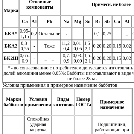
Основные
Примеси, не более
компоненты
Марка
Са
AI
Pb
Na
Mg
Sn
Bi
Sb
Cu
Al
0,95-
БКА*
0,2
Остальное
-
.
.
0,1
0,25
_
1,15
0,3-
11,2-
0,01-
1,5-
БКА2
-
Тоже
0,20
0,20
0,15
0,02
0,55
0,4
0,05
2,1
0,65-
0,7-
0,03-
1,5-
БК2Ш
-
_ » _
0.20
0,20
0,15
0,02
0,9
0,9
0,09
2,1
* - no согласованию с потребителем допускается изготовлять
долей алюминия менее 0,05%; Баббиты изготавливают в виде 
не более 28 кг.
Условия применения и примерное назначение баббитов
Марки
Условия
Виды
Номер
Примерное
баббитов
применения
заготовок
ГОСТа
назначение
Спокойная
ударная
Подшипники,
нагрузка,
работающие при