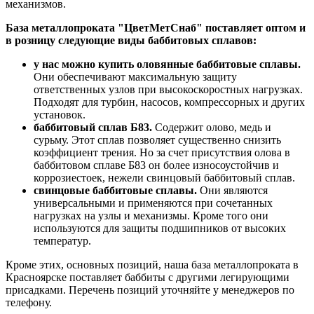
механизмов.
База металлопроката "ЦветМетСнаб" поставляет оптом и
в розницу следующие виды баббитовых сплавов:
у нас можно купить оловянные баббитовые сплавы.
Они обеспечивают максимальную защиту
ответственных узлов при высокоскоростных нагрузках.
Подходят для турбин, насосов, компрессорных и других
установок.
баббитовый сплав Б83.
Содержит олово, медь и
сурьму. Этот сплав позволяет существенно снизить
коэффициент трения. Но за счет присутствия олова в
баббитовом сплаве Б83 он более износоустойчив и
коррозиестоек, нежели свинцовый баббитовый сплав.
свинцовые баббитовые сплавы.
Они являются
универсальными и применяются при сочетанных
нагрузках на узлы и механизмы. Кроме того они
используются для защиты подшипников от высоких
температур.
Кроме этих, основных позиций, наша база металлопроката в
Красноярске поставляет баббиты с другими легирующими
присадками. Перечень позиций уточняйте у менеджеров по
телефону.