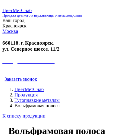
ЦветМетСнаб
Продажа цветного и нержавеющего металлопроката
Ваш город
Красноярск
Москва
660118, г. Красноярск,
ул. Северное шоссе, 11/2
sales@colormetall.com
+7 (391) 2181-333
Заказать звонок
ЦветМетСнаб
Продукция
Тугоплавкие металлы
Вольфрамовая полоса
К списку продукции
Вольфрамовая полоса