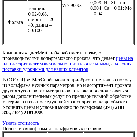
0,009; Ni, Si – по
W≥ 99,93
0,004; Ca – 0,01; Mo
толщина –
– 0,04
0,02-0,08,
ширина – 20-
Фольга
40, длина –
50/100
Компания «ЦветМетСнаб» работает напрямую
производителями вольфрамового проката, что делает
цены на
наш ассортимент максимально привлекательными
, а
условия
поставки удобными для наших клиентов
.
В ООО «ЦветМетСнаб» можно приобрести не только полосу
из вольфрама нужных параметров, но и ассортимент проката
других тугоплавких материалов, а также и воспользоваться
рядом дополнительных услуг по предварительной обработке
материала и его последующей транспортировке до объекта.
Уточнить цены и условия можно по телефонам
(391) 2181-
333, (391) 2181-555
.
Узнать стоимость
Полоса из вольфрама и вольфрамовых сплавов.