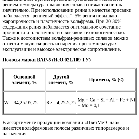
рением температура плавления сплава снижается не так
значительно. При использовании рения в качестве присадки
наблюдается “рениевый эффект”. 5% рения повышают
жаропрочность и пластичность вольфрама. При 20-30%
содержания рения наблюдается оптимальное сочетание
прочности и пластичности с высокой технологичностью.
Также к достоинствам вольфрам-рениевых сплавов можно
отнести малую скорость испарения при температурах
эксплуатации и высокое электрическое сопротивление.
Полосы марки ВАР-5 (ЯеО.021.109 ТУ)
Основной
Другой
Примеси, % (≤)
элемент, %
элемент, %
Mg + Ca + Si + Al + Fe + Ni
W – 94,25-95,75
Re – 4,25-5,75
+ Mo = 0,1
В ассортименте продукции компании «ЦветМетСнаб»
имеются вольфрамовые полосы различных типоразмеров и
назначения.