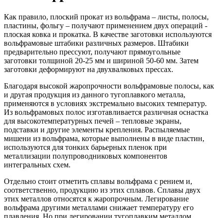
Как правило, плоский прокат из вольфрама – листы, полосы,
пластины, фольгу – получают применением двух операций -
плоская ковка и прокатка. В качестве заготовки используются
вольфрамовые штабики различных размеров. Штабики
предварительно прессуют, получают прямоугольные
заготовки толщиной 20-25 мм и шириной 50-60 мм. Затем
заготовки деформируют на двухвалковых прессах.
Благодаря высокой жаропрочности вольфрамовые полосы, как
и другая продукция из данного тугоплавкого металла,
применяются в условиях экстремально высоких температур.
Из вольфрамовых полос изготавливается различная оснастка
для высокотемпературных печей – тепловые экраны,
подставки и другие элементы крепления. Распыляемые
мишени из вольфрама, которые выполнены в виде пластин,
используются для тонких барьерных пленок при
металлизации полупроводниковых компонентов
интегральных схем.
Отдельно стоит отметить сплавы вольфрама с рением и,
соответственно, продукцию из этих сплавов. Сплавы двух
этих металлов относятся к жаропрочным. Легирование
вольфрама другими металлами снижает температуру его
плавления. Но при легировании тугоплавким металлом