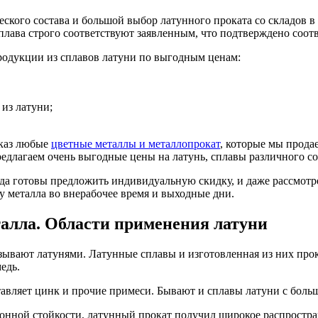
кого состава и большой выбор латунного проката со складов в
сплава строго соответствуют заявленным, что подтверждено соо
родукции из сплавов латуни по выгодным ценам:
 из латуни;
каз любые
цветные металлы и металлопрокат
, которые мы прод
едлагаем очень выгодные цены на латунь, сплавы различного со
а готовы предложить индивидуальную скидку, и даже рассмотрет
 металла во внерабочее время и выходные дни.
талла. Области применения латуни
ывают латунями. Латунные сплавы и изготовленная из них прока
едь.
ставляет цинк и прочие примеси. Бывают и сплавы латуни с бол
зионной стойкости, латунный прокат получил широкое распростр