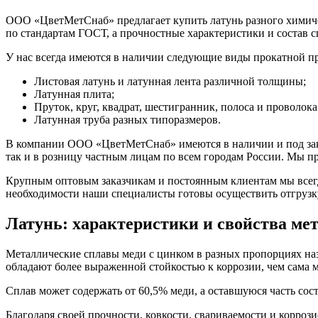
ООО «ЦветМетСнаб» предлагает купить латунь разного химичес
по стандартам ГОСТ, а прочностные характеристики и состав 
У нас всегда имеются в наличии следующие виды прокатной п
Листовая латунь и латунная лента различной толщины;
Латунная плита;
Пруток, круг, квадрат, шестигранник, полоса и проволока
Латунная труба разных типоразмеров.
В компании ООО «ЦветМетСнаб» имеются в наличии и под за
так и в розницу частным лицам по всем городам России. Мы пр
Крупным оптовым заказчикам и постоянным клиентам мы всегд
необходимости наши специалисты готовы осуществить отгрузку
Латунь: характеристики и свойства ме
Металлические сплавы меди с цинком в разных пропорциях наз
обладают более выраженной стойкостью к коррозии, чем сама м
Сплав может содержать от 60,5% меди, а оставшуюся часть со
Благодаря своей прочности, ковкости, свариваемости и корро