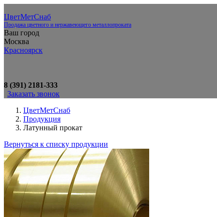
ЦветМетСнаб
Продажа цветного и нержавеющего металлопроката
Ваш город
Москва
Красноярск
8 (391) 2181-333
Заказать звонок
ЦветМетСнаб
Продукция
Латунный прокат
Вернуться к списку продукции