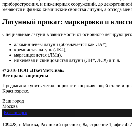
приборостроения, и инженерных сооружений, до декоративной 
меняются и физико-химические свойства литуни, а отсюда меня
Латунный прокат: маркировка и клас
Специальные латуни в зависимости от основного легирующего 
алюминиевеы латуни (обозначается как ЛА#),
кремнистая латунь (ЛК#),
марганцовистая (ЛМц),
нике­левая и свинцовистая латуни (ЛН#, ЛС#) и т. д.
© 2016 ООО «ЦветМетСнаб»
Все права защищены
Предлагаем купить металлопрокат из нержавеющей стали и цвет
Красноярске.
Ваш город
Москва
Красноярск
109428, г. Москва, Рязанский проспект, 8а, строение 1, офис 427