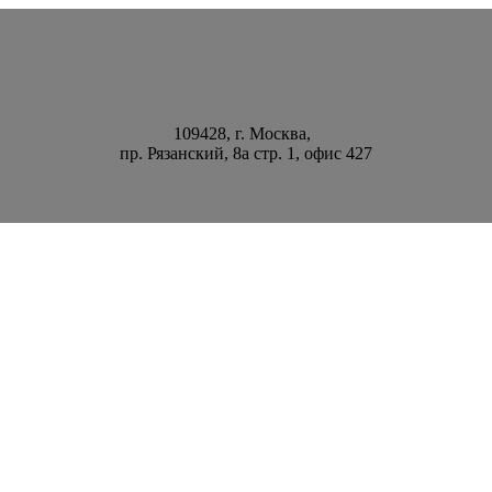
109428, г. Москва,
пр. Рязанский, 8а стр. 1, офис 427