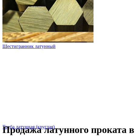
Шестигранник латунный
Труба латунная (круглая)
Продажа латунного проката в