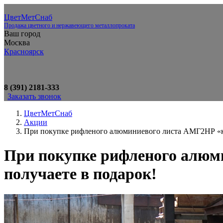
ЦветМетСнаб
Продажа цветного и нержавеющего металлопроката
Ваш город
Москва
Красноярск
8 (391) 2181-333
Заказать звонок
ЦветМетСнаб
Акции
При покупке рифленого алюминиевого листа АМГ2НР «кви
При покупке рифленого алюм
получаете в подарок!