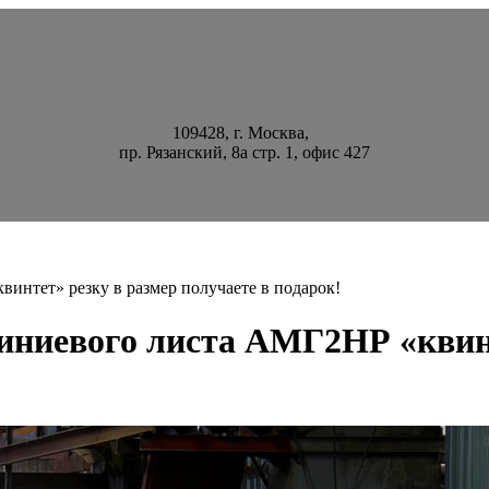
109428, г. Москва,
пр. Рязанский, 8а стр. 1, офис 427
нтет» резку в размер получаете в подарок!
иниевого листа АМГ2НР «квинт