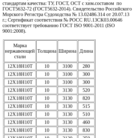
стандартам качества: ТУ, ГОСТ, ОСТ с хим.составом по
ГОСТ5632-72 (ГОСТ5632-2014). Свидетельство Российского
Морского Регистра Судоходства № 13.02486.314 от 20.07.13
г.; Сертификат соответствия № РОСС RU.13СК03.00646
соответствует требованию ГОСТ ISO 9001-2011 (ISO
9001:2008).
Марка
нержавеющей
Толщина
Ширина
Длина
стали
12Х18Н10Т
10
3100
280
12Х18Н10Т
10
3100
300
12Х18Н10Т
10
3100
300
12Х18Н10Т
10
3130
520
12Х18Н10Т
10
3130
820
12Х18Н10Т
10
3130
515
12Х18Н10Т
10
3130
510
12Х18Н10Т
10
3130
460
12Х18Н10Т
10
3130
830