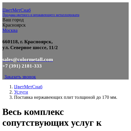
ЦветМетСнаб
Продажа цветного и нержавеющего металлопроката
Ваш город
Красноярск
Москва
660118, г. Красноярск,
ул. Северное шоссе, 11/2
sales@colormetall.com
+7 (391) 2181-333
Заказать звонок
ЦветМетСнаб
Услуги
Поставка нержавеющих плит толщиной до 170 мм.
Весь комплекс
сопутствующих услуг к