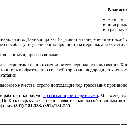
В зависи
мерным;
немерным
кратным 
технологиям. Данный прокат (сортовой и поперечно-винтовой) 
е способствуют увеличению прочности материала, а также его д
, кованными, прессованными.
арактеристики на протяжении всего периода использования. К н
лонность к образованию солевой коррозии, водородную хрупкос
луатации.
сокого качества, строго подходящие под требования производ
 и работает напрямую
с разными производителями
. Мы всегда г
. По Красноярску заказы отправляются нашим собственным авто
лефонам
(391)2181-333, (391)2181-555
.