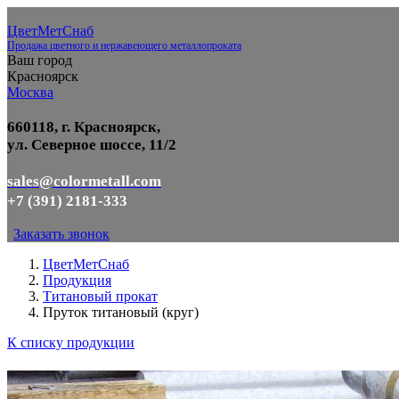
ЦветМетСнаб
Продажа цветного и нержавеющего металлопроката
Ваш город
Красноярск
Москва
660118, г. Красноярск,
ул. Северное шоссе, 11/2
sales@colormetall.com
+7 (391) 2181-333
Заказать звонок
ЦветМетСнаб
Продукция
Титановый прокат
Пруток титановый (круг)
К списку продукции