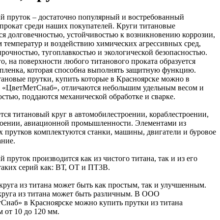
й пруток – достаточно популярный и востребованный
 прокат среди наших покупателей. Круги титановые
ся долговечностью, устойчивостью к возникновению коррозии,
м температур и воздействию химических агрессивных сред,
рочностью, тугоплавкостью и экологической безопасностью.
о, на поверхности любого титанового проката образуется
 пленка, которая способна выполнять защитную функцию.
тановые прутки, купить которые в Красноярске можно в
 «ЦветМетСнаб», отличаются небольшим удельным весом и
стью, поддаются механической обработке и сварке.
тся титановый круг в автомобилестроении, кораблестроении,
роении, авиационной промышленности. Элементами из
х прутков комплектуются станки, машины, двигатели и буровое
ание.
 пруток производится как из чистого титана, так и из его
таких серий как: ВТ, ОТ и ПТ3В.
круга из титана может быть как простым, так и улучшенным.
круга из титана может быть различным. В ООО
Снаб» в Красноярске можно купить прутки из титана
 от 10 до 120 мм.