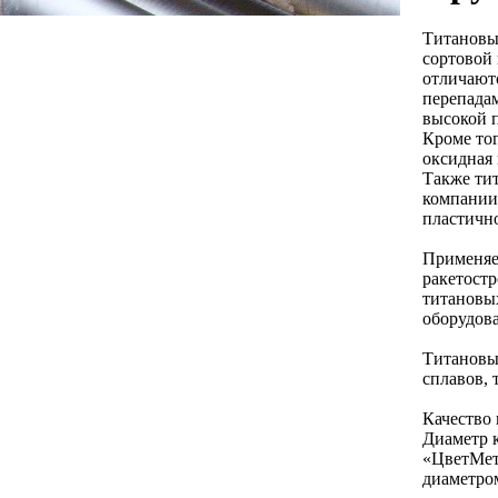
Титановы
сортовой
отличают
перепада
высокой п
Кроме тог
оксидная
Также ти
компании
пластично
Применяе
ракетост
титановы
оборудов
Титановый
сплавов, 
Качество 
Диаметр 
«ЦветМет
диаметром