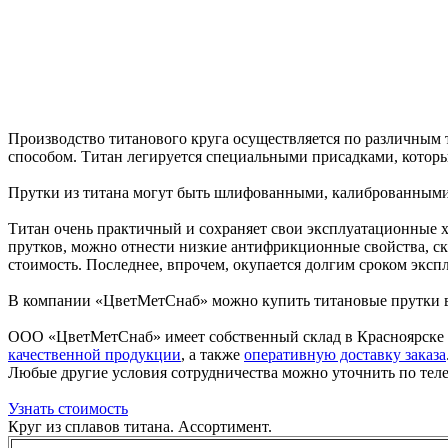
Производство титанового круга осуществляется по различным 
способом. Титан легируется специальными присадками, которы
Прутки из титана могут быть шлифованными, калиброванными
Титан очень практичный и сохраняет свои эксплуатационные х
прутков, можно отнести низкие антифрикционные свойства, ск
стоимость. Последнее, впрочем, окупается долгим сроком эксп
В компании «ЦветМетСнаб» можно купить титановые прутки вы
ООО «ЦветМетСнаб» имеет собственный склад в Красноярске
качественной продукции
, а также
оперативную доставку заказа
Любые другие условия сотрудничества можно уточнить по те
Узнать стоимость
Круг из сплавов титана. Ассортимент.