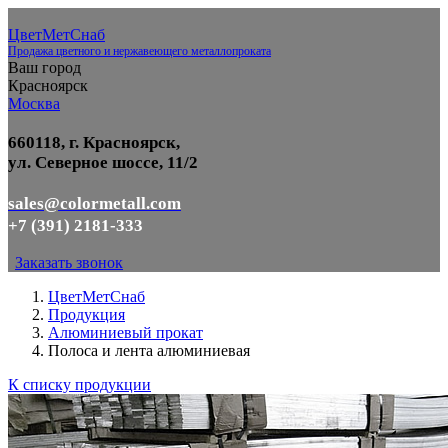
ЦветМетСнаб
Продажа цветного и нержавеющего металлопроката
Ваш город
Красноярск
Москва
660118, г. Красноярск,
ул. Северное шоссе, 11/2
sales@colormetall.com
+7 (391) 2181-333
Заказать звонок
ЦветМетСнаб
Продукция
Алюминиевый прокат
Полоса и лента алюминиевая
К списку продукции