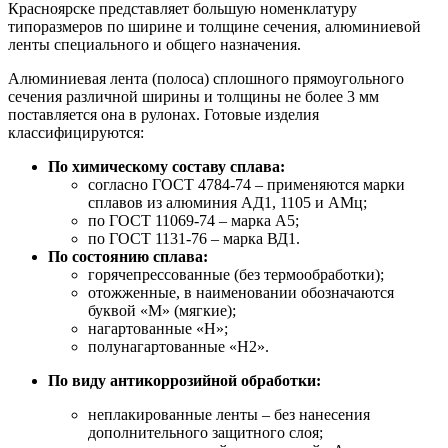
Красноярске представляет большую номенклатуру
типоразмеров по ширине и толщине сечения, алюминиевой
ленты специального и общего назначения.
Алюминиевая лента (полоса) сплошного прямоугольного
сечения различной ширины и толщины не более 3 мм
поставляется она в рулонах. Готовые изделия
классифицируются:
По химическому составу сплава:
согласно ГОСТ 4784-74 – применяются марки
сплавов из алюминия АД1, 1105 и АМц;
по ГОСТ 11069-74 – марка А5;
по ГОСТ 1131-76 – марка ВД1.
По состоянию сплава:
горячепрессованные (без термообработки);
отожженные, в наименовании обозначаются
буквой «М» (мягкие);
нагартованные «Н»;
полунагартованные «Н2».
По виду антикоррозийной обработки:
неплакированные ленты – без нанесения
дополнительного защитного слоя;